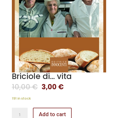
Briciole di… vita
10,00
€
3,00
€
191 in stock
Briciole
Add to cart
di...